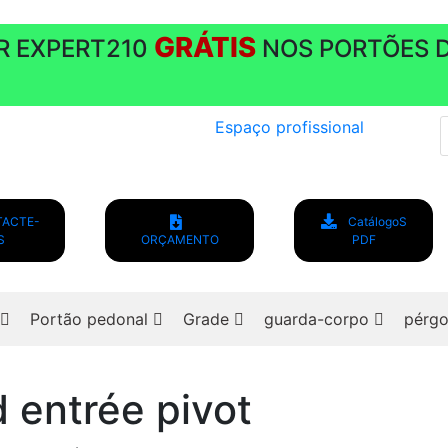
GRÁTIS
R EXPERT210
NOS PORTÕES D
P
Espaço profissional
s
ACTE-
CatálogoS
S
ORÇAMENTO
PDF
Portão pedonal
Grade
guarda-corpo
pérgo
d entrée pivot