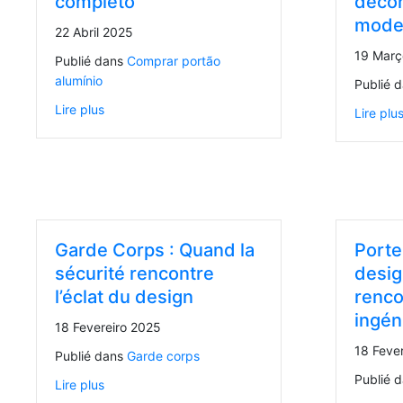
completo
décor
mode
22 Abril 2025
19 Març
Publié dans
Comprar portão
alumínio
Publié 
Lire plus
Lire plu
Garde Corps : Quand la
Porte
sécurité rencontre
desig
l’éclat du design
renco
ingéni
18 Fevereiro 2025
18 Feve
Publié dans
Garde corps
Publié 
Lire plus