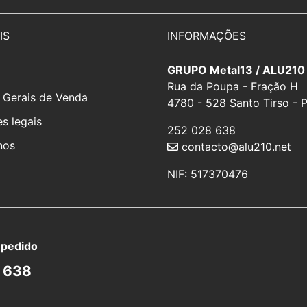
IS
INFORMAÇÕES
GRUPO Metal13 / ALU210
Rua da Poupa - Fração H
 Gerais de Venda
4780 - 528 Santo Tirso - 
s legais
252 028 638
nos
contacto@alu210.net
NIF: 517370476
 pedido
 638