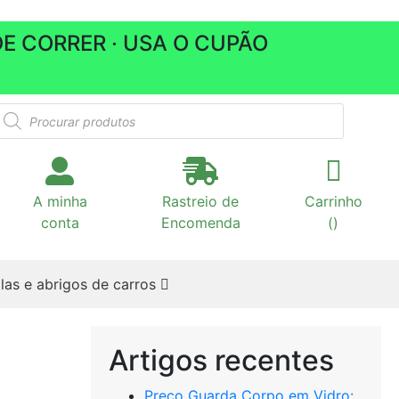
E CORRER · USA O CUPÃO
roducts
earch
A minha
Rastreio de
Carrinho
conta
Encomenda
(
)
las e abrigos de carros
Artigos recentes
Preço Guarda Corpo em Vidro: