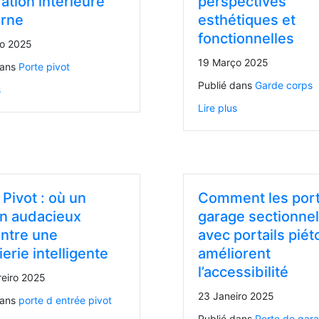
ation intérieure
perspectives
rne
esthétiques et
fonctionnelles
o 2025
19 Março 2025
dans
Porte pivot
Publié dans
Garde corps
s
Lire plus
 Pivot : où un
Comment les por
n audacieux
garage sectionnel
ntre une
avec portails piét
erie intelligente
améliorent
l’accessibilité
reiro 2025
23 Janeiro 2025
dans
porte d entrée pivot
Publié dans
Porte de gar