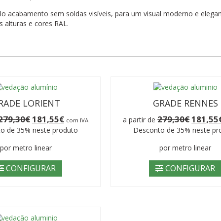
o acabamento sem soldas visíveis, para um visual moderno e elegan
s alturas e cores RAL.
RADE LORIENT
GRADE RENNES
O
O
O
279,30
€
181,55
€
279,30
€
181,55
a partir de
com IVA
preço
preço
preço
o de 35% neste produto
Desconto de 35% neste pr
original
atual
original
era:
é:
era:
por metro linear
por metro linear
279,30€.
181,55€.
279,30€.
CONFIGURAR
CONFIGURAR