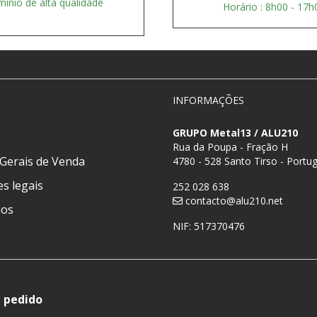
mínio de alta qualidade
Horário : 8h00 - 17h
S
INFORMAÇÕES
GRUPO Metal13 / ALU210
Rua da Poupa - Fração H
Gerais de Venda
4780 - 528 Santo Tirso - Portug
s legais
252 028 638
contacto@alu210.net
nos
NIF: 517370476
 pedido