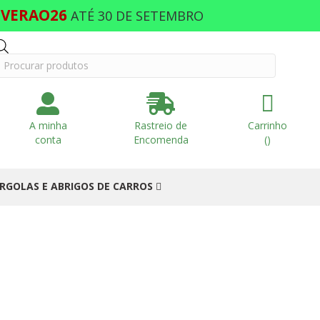
VERAO26
O
ATÉ 30 DE SETEMBRO
Products
search
A minha
Rastreio de
Carrinho
conta
Encomenda
(
)
RGOLAS E ABRIGOS DE CARROS