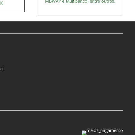
MBWAY e Multibanco, entre outros.
00
al