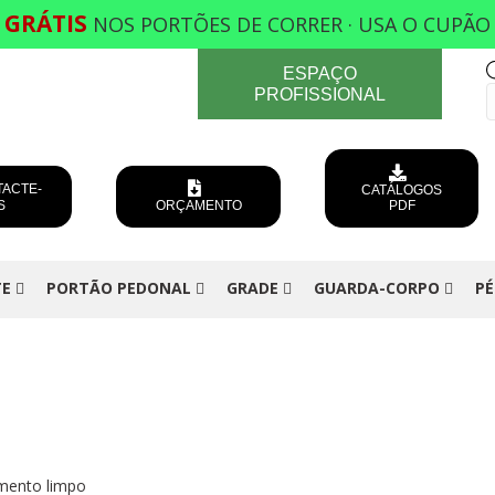
GRÁTIS
0
NOS PORTÕES DE CORRER · USA O CUPÃ
ESPAÇO
PROFISSIONAL
ACTE-
CATÁLOGOS
S
ORÇAMENTO
PDF
TE
PORTÃO PEDONAL
GRADE
GUARDA-CORPO
PÉ
mento limpo