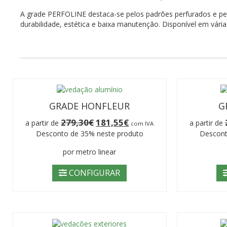
A grade PERFOLINE destaca-se pelos padrões perfurados e pel
durabilidade, estética e baixa manutenção. Disponível em vária
GRADE HONFLEUR
G
O
O
279,30
€
181,55
€
a partir de
a partir de
com IVA
preço
preço
Desconto de 35% neste produto
Descont
original
atual
era:
é:
por metro linear
279,30€.
181,55€.
CONFIGURAR