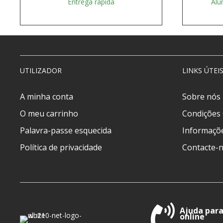
Entrega rápida
Alu
UTILIZADOR
LINKS ÚTEI
A minha conta
Sobre nós
O meu carrinho
Condições 
Palavra-passe esquecida
Informaçõe
Política de privacidade
Contacte-
Ajuda para
online