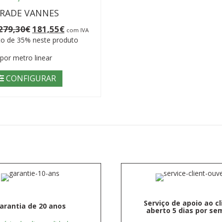
RADE VANNES
O
O
279,30
€
181,55
€
com IVA
preço
preço
o de 35% neste produto
original
atual
era:
é:
por metro linear
279,30€.
181,55€.
CONFIGURAR
Serviço de apoio ao c
arantia de 20 anos
aberto 5 dias por s