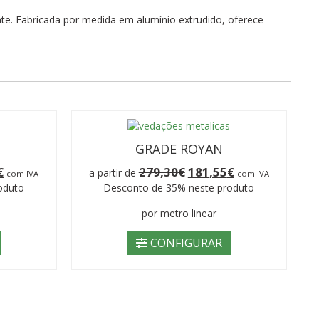
te. Fabricada por medida em alumínio extrudido, oferece
GRADE ROYAN
O
O
O
€
279,30
€
181,55
€
a partir de
com IVA
com IVA
preço
preço
preço
oduto
Desconto de 35% neste produto
atual
original
atual
é:
era:
é:
por metro linear
181,55€.
279,30€.
181,55€.
CONFIGURAR