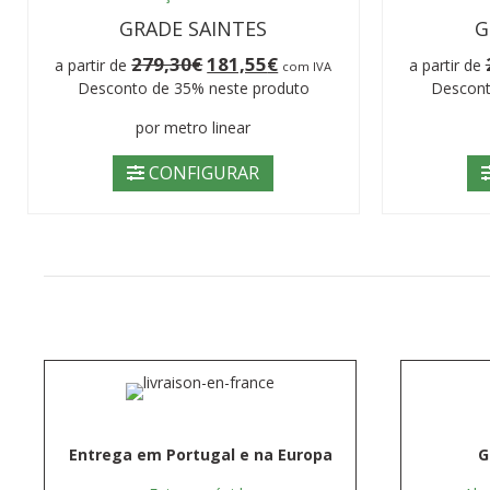
GRADE SAINTES
G
O
O
279,30
€
181,55
€
a partir de
a partir de
com IVA
preço
preço
Desconto de 35% neste produto
Descont
original
atual
era:
é:
por metro linear
279,30€.
181,55€.
CONFIGURAR
Entrega em Portugal e na Europa
G