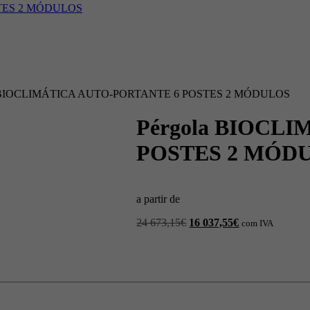
STES 2 MÓDULOS
a BIOCLIMÁTICA AUTO-PORTANTE 6 POSTES 2 MÓDULOS
Pérgola BIOCL
POSTES 2 MÓD
a partir de
O
O
24 673,15
€
16 037,55
€
com IVA
preço
preço
original
atual
era:
é:
24
16
673,15€.
037,55€.