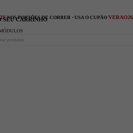
IS
VERAO26
NOS PORTÕES DE CORRER · USA O CUPÃO
O SEU CARRINHO