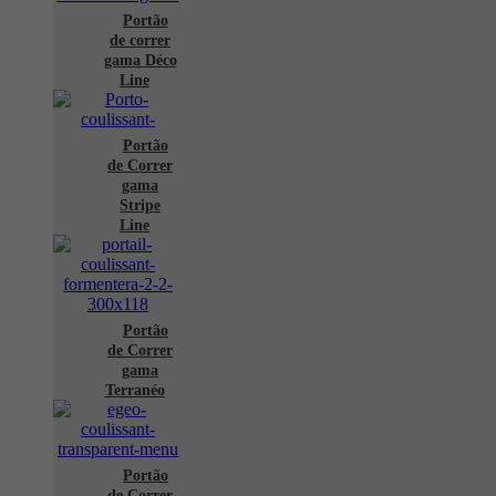
Portão
de correr
gama Déco
Line
Portão
de Correr
gama
Stripe
Line
Portão
de Correr
gama
Terranéo
Portão
de Correr