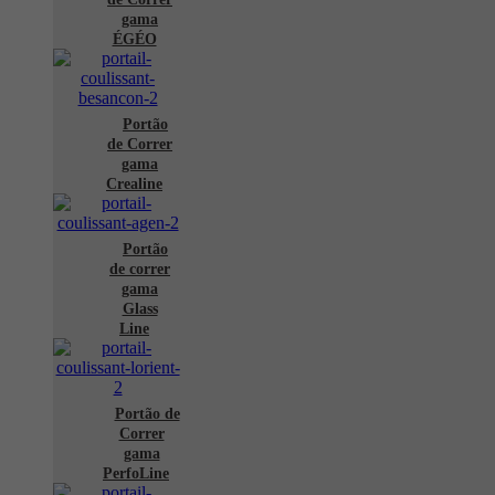
gama
ÉGÉO
Portão
de Correr
gama
Crealine
Portão
de correr
gama
Glass
Line
Portão de
Correr
gama
PerfoLine