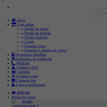
Products
search
Início
Loja online
Portão de correr
Portão de batente
Portão pedonal
Grade
Guarda-corpo
Pérgolas e abrigos de carros
Orçamento imediato
Instruções de instalação
Medição
Catálogo 2025
Carrinho
A minha conta
Contacte-nos
Espaço profissional
INÍCIO
Portão de correr