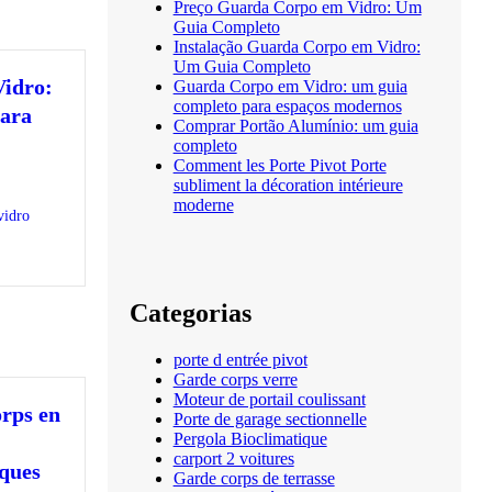
Preço Guarda Corpo em Vidro: Um
Guia Completo
Instalação Guarda Corpo em Vidro:
Um Guia Completo
idro:
Guarda Corpo em Vidro: um guia
completo para espaços modernos
para
Comprar Portão Alumínio: um guia
completo
Comment les Porte Pivot Porte
subliment la décoration intérieure
moderne
vidro
Categorias
porte d entrée pivot
Garde corps verre
Moteur de portail coulissant
orps en
Porte de garage sectionnelle
Pergola Bioclimatique
carport 2 voitures
iques
Garde corps de terrasse