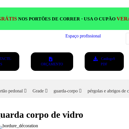
GRÁTIS
VER
NOS PORTÕES DE CORRER · USA O CUPÃO
P
Espaço profissional
s
TACTE-
CatálogoS
S
ORÇAMENTO
PDF
rtão pedonal
Grade
guarda-corpo
pérgolas e abrigos de c
guarda corpo de vidro