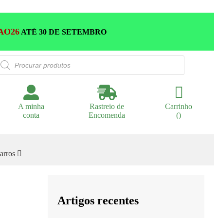
AO26
ATÉ 30 DE SETEMBRO
roducts
earch
A minha
Rastreio de
Carrinho
conta
Encomenda
(
)
arros
Artigos recentes