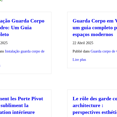
lação Guarda Corpo
Guarda Corpo em V
dro: Um Guia
um guia completo 
leto
espaços modernos
 2025
22 Abril 2025
ans
Instalação guarda corpo de
Publié dans
Guarda corpo de 
Lire plus
s
nt les Porte Pivot
Le rôle des garde c
 subliment la
architecture :
ation intérieure
perspectives esthét