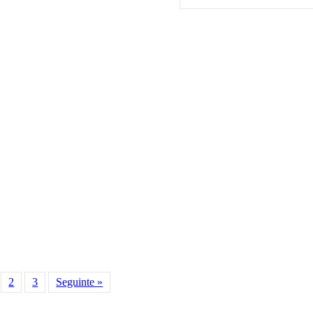
2
3
Seguinte »