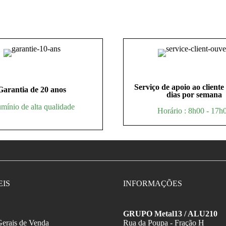
Serviço de apoio ao cliente
Garantia de 20 anos
dias por semana
mínio de alta qualidade
Horário : 8h00 - 17h
EIS
INFORMAÇÕES
GRUPO Metal13 / ALU210
erais de Venda
Rua da Poupa - Fração H