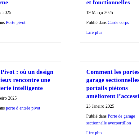
rne
et fonctionnelles
o 2025
19 Março 2025
ans
Porte pivot
Publié dans
Garde corps
s
Lire plus
 Pivot : où un design
Comment les portes
ieux rencontre une
garage sectionnelle
erie intelligente
portails piétons
améliorent l’accessi
eiro 2025
23 Janeiro 2025
ans
porte d entrée pivot
Publié dans
Porte de garage
s
sectionnelle avecportillon
Lire plus