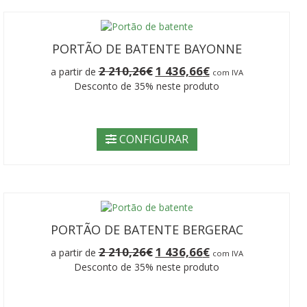
PORTÃO DE BATENTE BAYONNE
O
O
2 210,26
€
1 436,66
€
a partir de
com IVA
preço
preço
Desconto de 35% neste produto
original
atual
era:
é:
2
1
210,26€.
436,66€.
CONFIGURAR
PORTÃO DE BATENTE BERGERAC
O
O
2 210,26
€
1 436,66
€
a partir de
com IVA
preço
preço
Desconto de 35% neste produto
original
atual
era:
é:
2
1