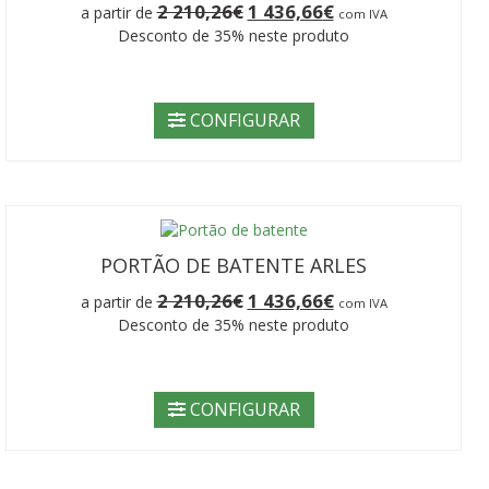
O
O
2 210,26
€
1 436,66
€
a partir de
com IVA
preço
preço
Desconto de 35% neste produto
original
atual
era:
é:
2
1
210,26€.
436,66€.
CONFIGURAR
PORTÃO DE BATENTE ARLES
O
O
2 210,26
€
1 436,66
€
a partir de
com IVA
preço
preço
Desconto de 35% neste produto
original
atual
era:
é:
2
1
210,26€.
436,66€.
CONFIGURAR