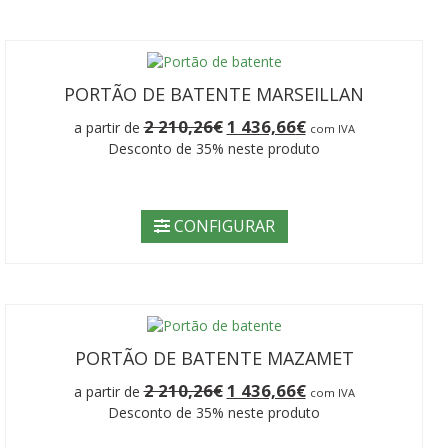
PORTÃO DE BATENTE MARSEILLAN
O
O
2 210,26
€
1 436,66
€
a partir de
com IVA
preço
preço
Desconto de 35% neste produto
original
atual
era:
é:
2
1
210,26€.
436,66€.
CONFIGURAR
PORTÃO DE BATENTE MAZAMET
O
O
2 210,26
€
1 436,66
€
a partir de
com IVA
preço
preço
Desconto de 35% neste produto
original
atual
era:
é: