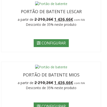
PORTÃO DE BATENTE LESCAR
O
O
2 210,26
€
1 436,66
€
a partir de
com IVA
preço
preço
Desconto de 35% neste produto
original
atual
era:
é:
2
1
210,26€.
436,66€.
CONFIGURAR
PORTÃO DE BATENTE MIOS
O
O
2 210,26
€
1 436,66
€
a partir de
com IVA
preço
preço
Desconto de 35% neste produto
original
atual
era:
é:
2
1
210,26€.
436,66€.
CONFIGURAR