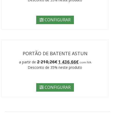
original
atual
era:
é:
2
1
210,26€.
436,66€.
CONFIGURAR
PORTÃO DE BATENTE ASTUN
O
O
2 210,26
€
1 436,66
€
a partir de
com IVA
preço
preço
Desconto de 35% neste produto
original
atual
era:
é:
2
1
210,26€.
436,66€.
CONFIGURAR