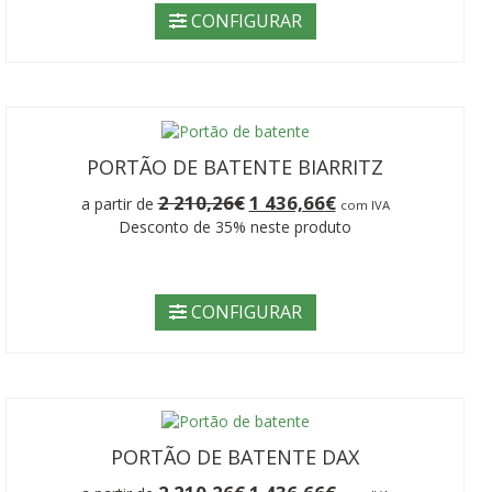
210,26€.
436,66€.
CONFIGURAR
PORTÃO DE BATENTE BIARRITZ
O
O
2 210,26
€
1 436,66
€
a partir de
com IVA
preço
preço
Desconto de 35% neste produto
original
atual
era:
é:
2
1
210,26€.
436,66€.
CONFIGURAR
PORTÃO DE BATENTE DAX
O
O