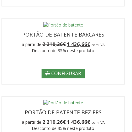
PORTÃO DE BATENTE BARCARES
O
O
2 210,26
€
1 436,66
€
a partir de
com IVA
preço
preço
Desconto de 35% neste produto
original
atual
era:
é:
2
1
210,26€.
436,66€.
CONFIGURAR
PORTÃO DE BATENTE BEZIERS
O
O
2 210,26
€
1 436,66
€
a partir de
com IVA
preço
preço
Desconto de 35% neste produto