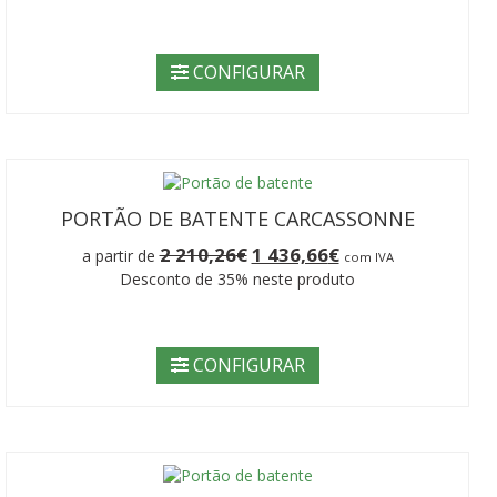
original
atual
era:
é:
2
1
210,26€.
436,66€.
CONFIGURAR
PORTÃO DE BATENTE CARCASSONNE
O
O
2 210,26
€
1 436,66
€
a partir de
com IVA
preço
preço
Desconto de 35% neste produto
original
atual
era:
é:
2
1
210,26€.
436,66€.
CONFIGURAR