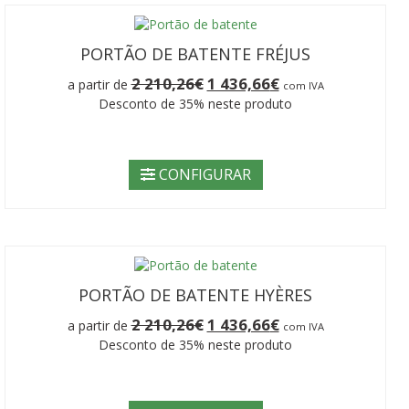
PORTÃO DE BATENTE FRÉJUS
O
O
2 210,26
€
1 436,66
€
a partir de
com IVA
preço
preço
Desconto de 35% neste produto
original
atual
era:
é:
2
1
210,26€.
436,66€.
CONFIGURAR
PORTÃO DE BATENTE HYÈRES
O
O
2 210,26
€
1 436,66
€
a partir de
com IVA
preço
preço
Desconto de 35% neste produto
original
atual
era:
é:
2
1