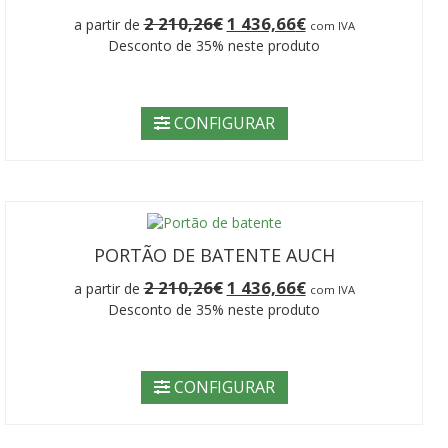
O
O
2 210,26
€
1 436,66
€
a partir de
com IVA
preço
preço
Desconto de 35% neste produto
original
atual
era:
é:
2
1
210,26€.
436,66€.
CONFIGURAR
PORTÃO DE BATENTE AUCH
O
O
2 210,26
€
1 436,66
€
a partir de
com IVA
preço
preço
Desconto de 35% neste produto
original
atual
era:
é:
2
1
210,26€.
436,66€.
CONFIGURAR