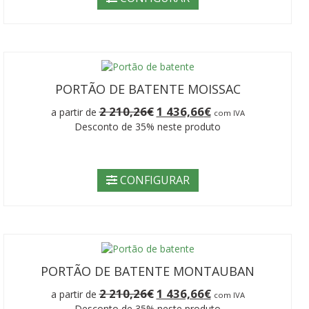
PORTÃO DE BATENTE MOISSAC
O
O
2 210,26
€
1 436,66
€
a partir de
com IVA
preço
preço
Desconto de 35% neste produto
original
atual
era:
é:
2
1
210,26€.
436,66€.
CONFIGURAR
PORTÃO DE BATENTE MONTAUBAN
O
O
2 210,26
€
1 436,66
€
a partir de
com IVA
preço
preço
Desconto de 35% neste produto