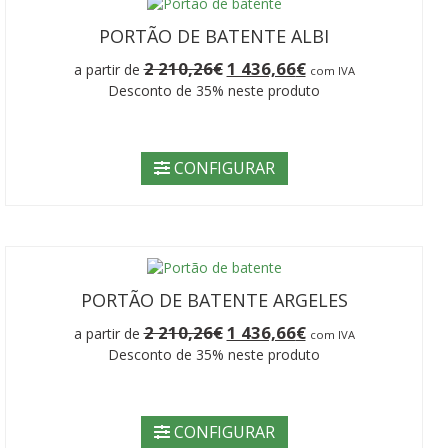
PORTÃO DE BATENTE ALBI
O
O
2 210,26
€
1 436,66
€
a partir de
com IVA
preço
preço
Desconto de 35% neste produto
original
atual
era:
é:
2
1
210,26€.
436,66€.
CONFIGURAR
PORTÃO DE BATENTE ARGELES
O
O
2 210,26
€
1 436,66
€
a partir de
com IVA
preço
preço
Desconto de 35% neste produto
original
atual
era:
é:
2
1
210,26€.
436,66€.
CONFIGURAR