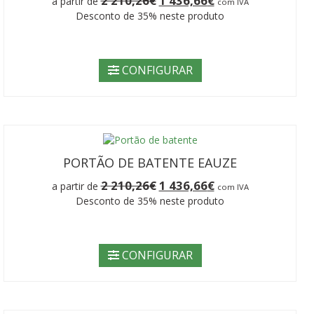
2 210,26
€
1 436,66
€
a partir de
com IVA
preço
preço
Desconto de 35% neste produto
original
atual
era:
é:
2
1
210,26€.
436,66€.
CONFIGURAR
PORTÃO DE BATENTE EAUZE
O
O
2 210,26
€
1 436,66
€
a partir de
com IVA
preço
preço
Desconto de 35% neste produto
original
atual
era:
é:
2
1
210,26€.
436,66€.
CONFIGURAR