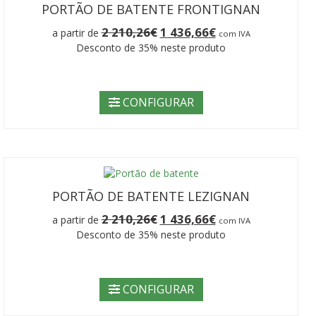
PORTÃO DE BATENTE FRONTIGNAN
O
O
2 210,26
€
1 436,66
€
a partir de
com IVA
preço
preço
Desconto de 35% neste produto
original
atual
era:
é:
2
1
210,26€.
436,66€.
CONFIGURAR
PORTÃO DE BATENTE LEZIGNAN
O
O
2 210,26
€
1 436,66
€
a partir de
com IVA
preço
preço
Desconto de 35% neste produto
original
atual
era:
é:
2
1
210,26€.
436,66€.
CONFIGURAR