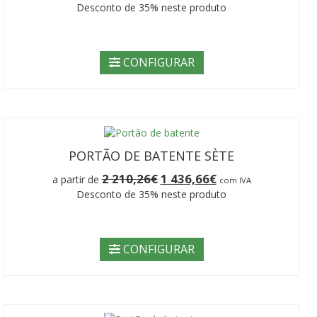
preço
preço
Desconto de 35% neste produto
original
atual
era:
é:
2
1
210,26€.
436,66€.
CONFIGURAR
PORTÃO DE BATENTE SÈTE
O
O
2 210,26
€
1 436,66
€
a partir de
com IVA
preço
preço
Desconto de 35% neste produto
original
atual
era:
é:
2
1
210,26€.
436,66€.
CONFIGURAR