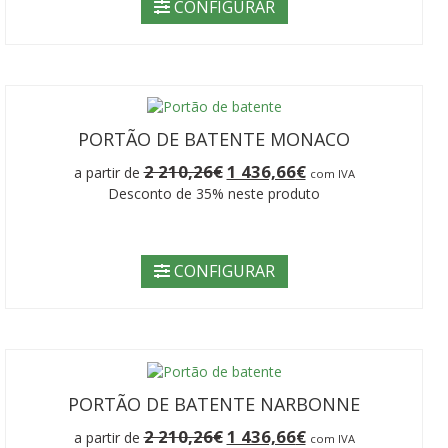
210,26€.
436,66€.
CONFIGURAR
PORTÃO DE BATENTE MONACO
O
O
2 210,26
€
1 436,66
€
a partir de
com IVA
preço
preço
Desconto de 35% neste produto
original
atual
era:
é:
2
1
210,26€.
436,66€.
CONFIGURAR
PORTÃO DE BATENTE NARBONNE
O
O
2 210,26
€
1 436,66
€
a partir de
com IVA