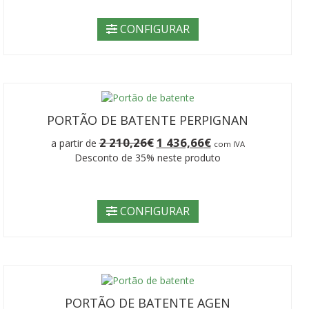
2
1
210,26€.
436,66€.
CONFIGURAR
PORTÃO DE BATENTE PERPIGNAN
O
O
2 210,26
€
1 436,66
€
a partir de
com IVA
preço
preço
Desconto de 35% neste produto
original
atual
era:
é:
2
1
210,26€.
436,66€.
CONFIGURAR
PORTÃO DE BATENTE AGEN