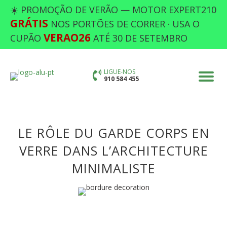
☀️ PROMOÇÃO DE VERÃO — MOTOR EXPERT210
GRÁTIS
NOS PORTÕES DE CORRER · USA O
VERAO26
CUPÃO
ATÉ 30 DE SETEMBRO
LIGUE-NOS
910 584 455
LE RÔLE DU GARDE CORPS EN
VERRE DANS L’ARCHITECTURE
MINIMALISTE