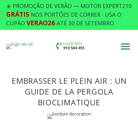
☀️ PROMOÇÃO DE VERÃO — MOTOR EXPERT210
GRÁTIS
NOS PORTÕES DE CORRER · USA O
VERAO26
CUPÃO
ATÉ 30 DE SETEMBRO
LIGUE-NOS
910 584 455
EMBRASSER LE PLEIN AIR : UN
GUIDE DE LA PERGOLA
BIOCLIMATIQUE