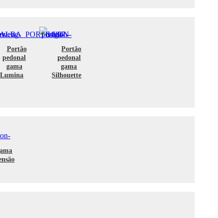
Portão
Portão
pedonal
pedonal
gama
gama
Lumina
Silhouette
gama
ensão