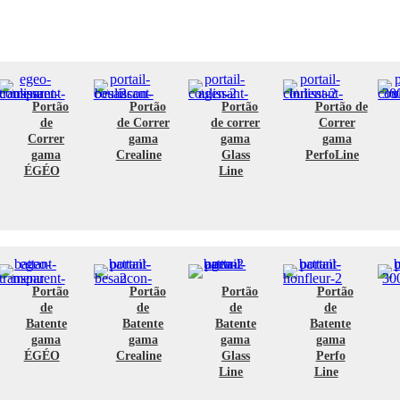
Portão
Portão
Portão
Portão de
de
de Correr
de correr
Correr
Correr
gama
gama
gama
gama
Crealine
Glass
PerfoLine
ÉGÉO
Line
Portão
Portão
Portão
Portão
de
de
de
de
Batente
Batente
Batente
Batente
gama
gama
gama
gama
ÉGÉO
Crealine
Glass
Perfo
Line
Line