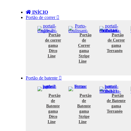
INÍCIO
Portão de correr
Portão
Portão
Portão
de correr
de
de Correr
gama
Correr
gama
Déco
gama
Terranéo
Line
Stripe
Line
Portão de batente
Portão
Portão
Portão
de
de
de Batente
Batente
Batente
gama
gama
gama
Terranéo
Déco
Stripe
Line
Line