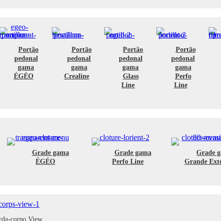
Portão
Portão
Portão
Portão
pedonal
pedonal
pedonal
pedonal
gama
gama
gama
gama
ÉGÉO
Crealine
Glass
Perfo
Line
Line
Grade gama
Grade gama
Grade 
ÉGÉO
Perfo Line
Grande Ext
rda-corpo View