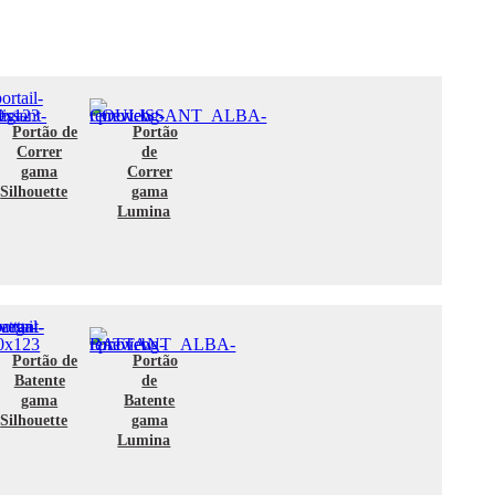
Portão de
Portão
Correr
de
gama
Correr
Silhouette
gama
Lumina
Portão de
Portão
Batente
de
gama
Batente
Silhouette
gama
Lumina