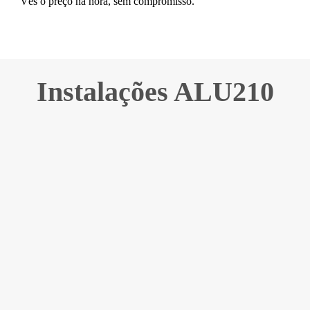
Vês o preço na hora, sem compromisso.
Instalações ALU210