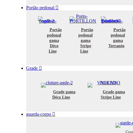
Portão pedonal
Portão
Portão
Portão
pedonal
pedonal
pedonal
gama
gama
gama
Déco
Stripe
Terranéo
Line
Line
Grade
Grade gama
Grade gama
Déco Line
Stripe Line
guarda-corpo
Gua