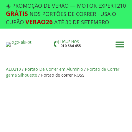
☀️ PROMOÇÃO DE VERÃO — MOTOR EXPERT210
GRÁTIS
NOS PORTÕES DE CORRER · USA O
VERAO26
CUPÃO
ATÉ 30 DE SETEMBRO
LIGUE-NOS
910 584 455
ALU210
/
Portão De Correr em Alumínio
/
Portão de Correr
gama Silhouette
/ Portão de correr ROSS
PORTÃO DE CORRER ROSS
Preencha as opções em falta