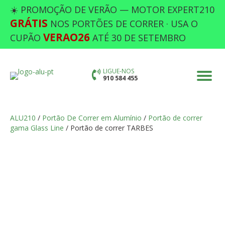
☀️ PROMOÇÃO DE VERÃO — MOTOR EXPERT210
GRÁTIS
NOS PORTÕES DE CORRER · USA O
VERAO26
CUPÃO
ATÉ 30 DE SETEMBRO
LIGUE-NOS
910 584 455
ALU210
/
Portão De Correr em Alumínio
/
Portão de correr
gama Glass Line
/ Portão de correr TARBES
PORTÃO DE CORRER TARBES
Preencha as opções em falta