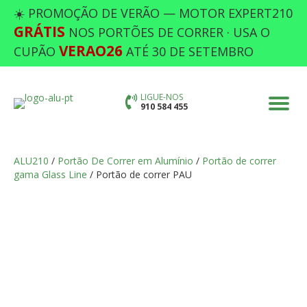
☀️ PROMOÇÃO DE VERÃO — MOTOR EXPERT210
GRÁTIS
NOS PORTÕES DE CORRER · USA O
VERAO26
CUPÃO
ATÉ 30 DE SETEMBRO
LIGUE-NOS
910 584 455
ALU210
/
Portão De Correr em Alumínio
/
Portão de correr
gama Glass Line
/ Portão de correr PAU
PORTÃO DE CORRER PAU
Preencha as opções em falta