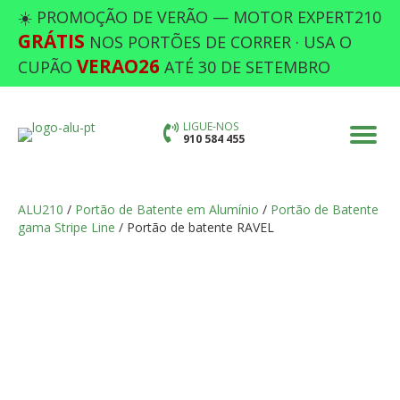
☀️ PROMOÇÃO DE VERÃO — MOTOR EXPERT210
GRÁTIS
NOS PORTÕES DE CORRER · USA O
VERAO26
CUPÃO
ATÉ 30 DE SETEMBRO
LIGUE-NOS
910 584 455
ALU210
/
Portão de Batente em Alumínio
/
Portão de Batente
gama Stripe Line
/ Portão de batente RAVEL
PORTÃO DE BATENTE RAVEL
Preencha as opções em falta