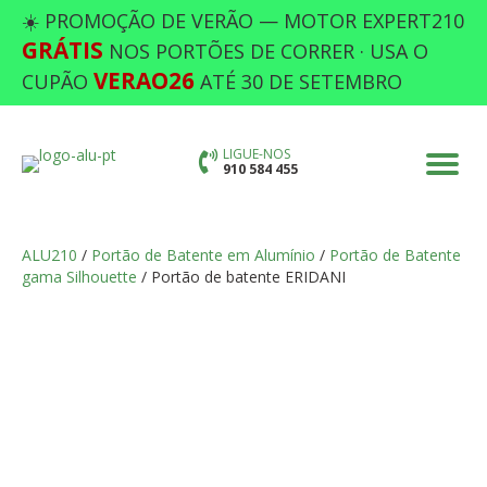
☀️ PROMOÇÃO DE VERÃO — MOTOR EXPERT210
GRÁTIS
NOS PORTÕES DE CORRER · USA O
VERAO26
CUPÃO
ATÉ 30 DE SETEMBRO
LIGUE-NOS
910 584 455
ALU210
/
Portão de Batente em Alumínio
/
Portão de Batente
gama Silhouette
/ Portão de batente ERIDANI
PORTÃO DE BATENTE ERIDANI
Preencha as opções em falta