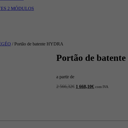
STES 2 MÓDULOS
a ÉGÉO
/ Portão de batente HYDRA
Portão de baten
a partir de
O
O
2 566,32
€
1 668,10
€
com IVA
preço
preço
original
atual
era:
é:
2
1
566,32€.
668,10€.