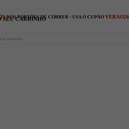
IS
VERAO26
NOS PORTÕES DE CORRER · USA O CUPÃO
O SEU CARRINHO