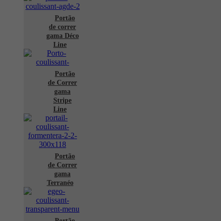
Portão
de correr
gama Déco
Line
Portão
de Correr
gama
Stripe
Line
Portão
de Correr
gama
Terranéo
Portão