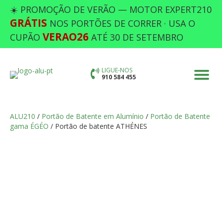
☀️ PROMOÇÃO DE VERÃO — MOTOR EXPERT210
GRÁTIS
NOS PORTÕES DE CORRER · USA O
VERAO26
CUPÃO
ATÉ 30 DE SETEMBRO
LIGUE-NOS
910 584 455
ALU210
/
Portão de Batente em Alumínio
/
Portão de Batente
gama ÉGÉO
/ Portão de batente ATHÉNES
PORTÃO DE BATENTE ATHÉNES
Preencha as opções em falta