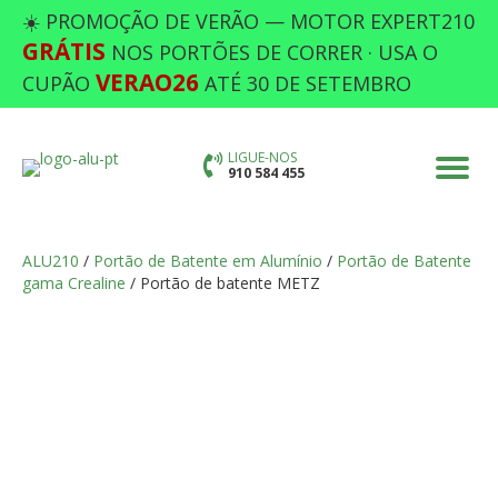
☀️ PROMOÇÃO DE VERÃO — MOTOR EXPERT210
GRÁTIS
NOS PORTÕES DE CORRER · USA O
VERAO26
CUPÃO
ATÉ 30 DE SETEMBRO
LIGUE-NOS
910 584 455
ALU210
/
Portão de Batente em Alumínio
/
Portão de Batente
gama Crealine
/ Portão de batente METZ
PORTÃO DE BATENTE METZ
Preencha as opções em falta