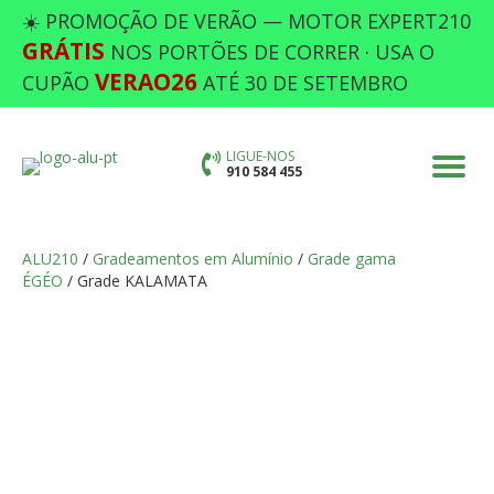
☀️ PROMOÇÃO DE VERÃO — MOTOR EXPERT210
GRÁTIS
NOS PORTÕES DE CORRER · USA O
VERAO26
CUPÃO
ATÉ 30 DE SETEMBRO
LIGUE-NOS
910 584 455
ALU210
/
Gradeamentos em Alumínio
/
Grade gama
ÉGÉO
/ Grade KALAMATA
GRADE KALAMATA
Preencha as opções em falta