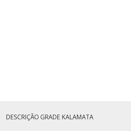
ADICIONAR UM MÓDULO
Cor
Disponível em uma única cor : Ral 7016
ADICIONAR AO CARRINHO
DESCRIÇÃO GRADE KALAMATA