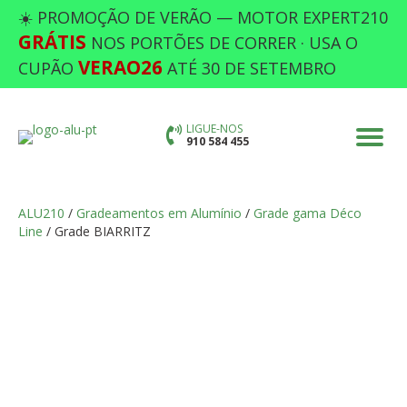
☀️ PROMOÇÃO DE VERÃO — MOTOR EXPERT210
GRÁTIS
NOS PORTÕES DE CORRER · USA O
VERAO26
CUPÃO
ATÉ 30 DE SETEMBRO
LIGUE-NOS
910 584 455
ALU210
/
Gradeamentos em Alumínio
/
Grade gama Déco
Line
/ Grade BIARRITZ
GRADE BIARRITZ
Preencha as opções em falta